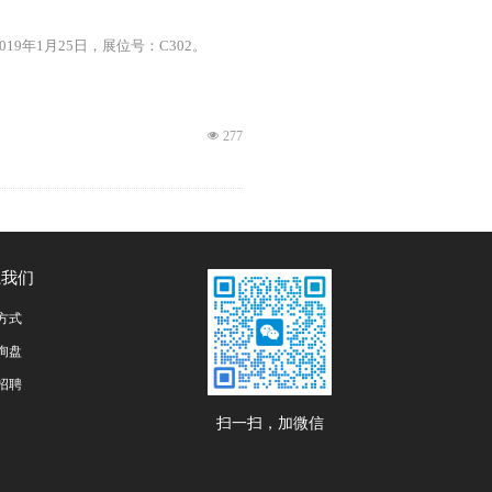
19年1月25日，展位号：C302。
넶
277
系我们
方式
询盘
招聘
扫一扫，加微信